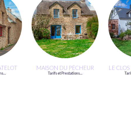
ATELOT
MAISON DU PÊCHEUR
LE CLOS
ns...
Tarifs et Prestations...
Tari