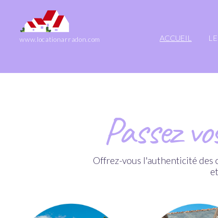
ACCUEIL
LE
www.locationarradon.com
Passez vo
Offrez-vous l'authenticité de
e