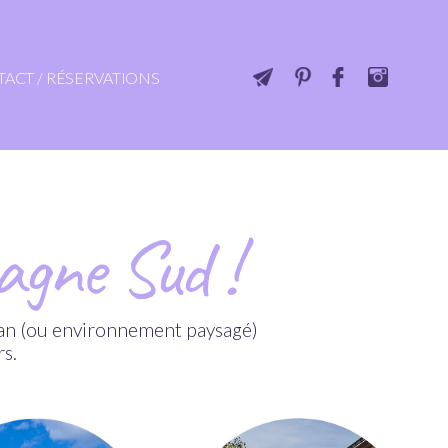
ACT / RÉSERVATIONS
agne Sud !
han (ou environnement paysagé)
s.