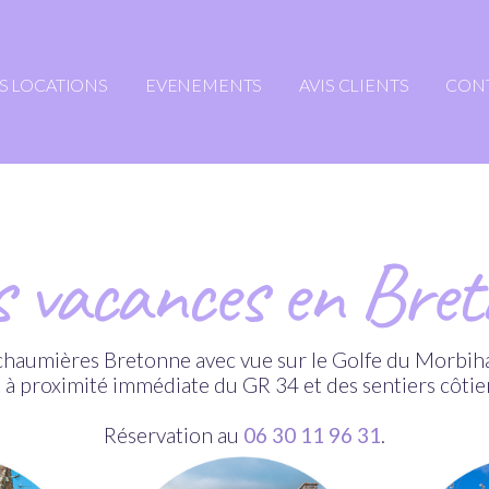
S LOCATIONS
EVENEMENTS
AVIS CLIENTS
CONT
s vacances en Bret
s chaumières Bretonne avec vue sur le Golfe du Morbi
t à proximité immédiate du GR 34 et des sentiers côtier
Réservation au
06 30 11 96 31
.